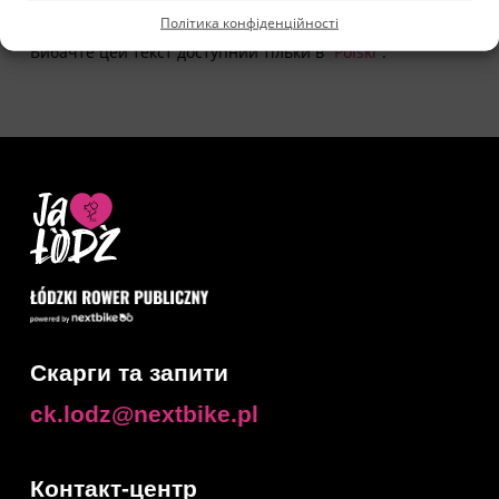
Політика конфіденційності
Вибачте цей текст доступний тільки в “
Polski
”.
Скарги та запити
ck.lodz@nextbike.pl
Контакт-центр