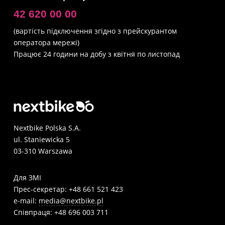
42 620 00 00
(вартість підключення згідно з прейскурантом
оператора мережі)
Працює 24 години на добу з квітня по листопад
Nextbike Polska S.A.
ul. Staniewicka 5
03-310 Warszawa
Для ЗМІ
Прес-секретар: +48 661 521 423
e-mail:
media@nextbike.pl
Співпраця: +48 696 003 711